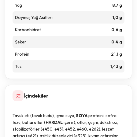
Yağ
8,7 g
Doymuş Yağ Asitleri
1,0 g
Karbonhidrat
0,6 g
Şeker
0,4 g
Protein
21,1 g
Tuz
1,43 g
İçindekiler
Tavuk eti (tavuk budu), içme suyu,
SOYA
proteini, sofra
tuzu, baharatlar (
HARDAL
içerir), otlar, çeşni, dekstroz,
stabilizatörler (e450, e451, e452, e460, e262), lezzet
artırıcı (e621), asitlik düzenleyici (e325), kıvam artırıcılar