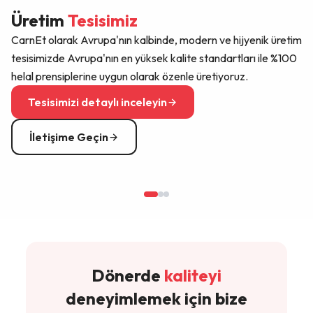
kapsamında düzenli olarak denetlenmektedir.
Üretim
ağımız her yıl yeni pazarlarla büyümeye devam
Tesisimiz
etmektedir; bölgenizde distribütörlük için iletişim
CarnEt olarak Avrupa'nın kalbinde, modern ve hijyenik üretim
sayfamızdan başvurabilirsiniz.
tesisimizde Avrupa'nın en yüksek kalite standartları ile %100
helal prensiplerine uygun olarak özenle üretiyoruz.
Tesisimizi detaylı inceleyin
İletişime Geçin
Dönerde
kaliteyi
deneyimlemek için bize